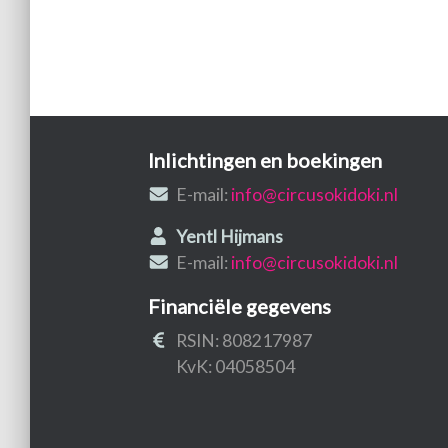
Inlichtingen en boekingen
E-mail:
info@circusokidoki.nl
Yentl Hijmans
E-mail:
info@circusokidoki.nl
Financiële gegevens
RSIN: 808217987
KvK: 04058504