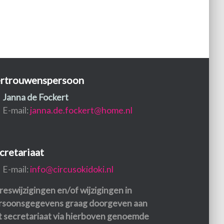
rtrouwenspersoon
Janna de Fockert
E-mail:
janna.de.fockert@home.nl
cretariaat
E-mail:
info@circusokidoki.nl
reswijzigingen en/of wijzigingen in
rsoonsgegevens graag doorgeven aan
t secretariaat via hierboven genoemde