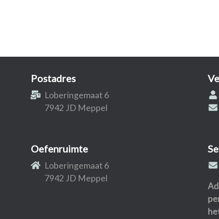
Postadres
Ve
Loberingemaat 6
7942 JD Meppel
Oefenruimte
Se
Loberingemaat 6
7942 JD Meppel
Ad
pe
he