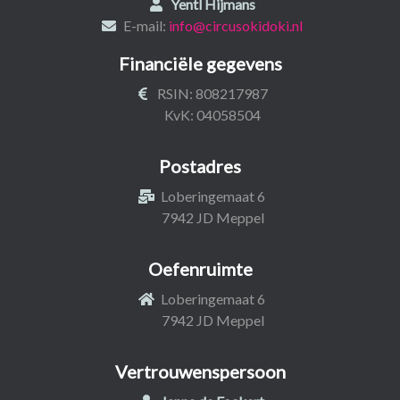
Yentl Hijmans
E-mail:
info@circusokidoki.nl
Financiële gegevens
RSIN: 808217987
KvK: 04058504
Postadres
Loberingemaat 6
7942 JD Meppel
Oefenruimte
Loberingemaat 6
7942 JD Meppel
Vertrouwenspersoon